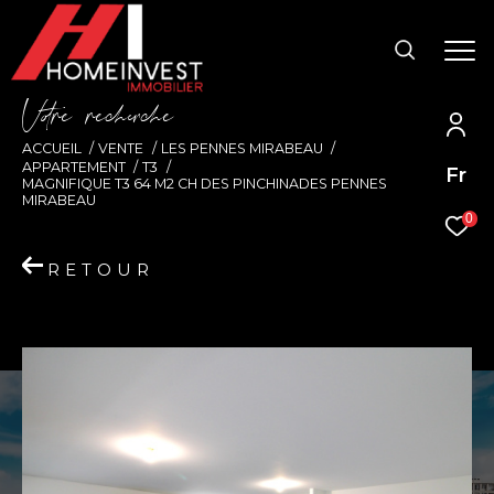
V
o
r
e
r
e
c
e
c
e
ACCUEIL
VENTE
LES PENNES MIRABEAU
APPARTEMENT
T3
Fr
MAGNIFIQUE T3 64 M2 CH DES PINCHINADES PENNES
MIRABEAU
0
RETOUR