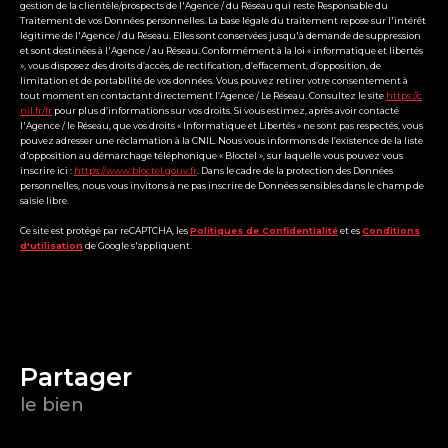
gestion de la clientèle/prospects de l'Agence / du Réseau qui reste Responsable du
Traitement de vos Données personnelles. La base légale du traitement repose sur l'intérêt
légitime de l'Agence / du Réseau. Elles sont conservées jusqu'à demande de suppression
et sont destinées à l'Agence / au Réseau. Conformément à la loi « informatique et libertés
», vous disposez des droits d’accès, de rectification, d’effacement, d’opposition, de
limitation et de portabilité de vos données. Vous pouvez retirer votre consentement à
tout moment en contactant directement l’Agence / Le Réseau. Consultez le site
https://c
nil.fr/fr
pour plus d’informations sur vos droits. Si vous estimez, après avoir contacté
l'Agence / le Réseau, que vos droits « Informatique et Libertés » ne sont pas respectés, vous
pouvez adresser une réclamation à la CNIL. Nous vous informons de l’existence de la liste
d'opposition au démarchage téléphonique « Bloctel », sur laquelle vous pouvez vous
inscrire ici :
https://www.bloctel.gouv.fr
. Dans le cadre de la protection des Données
personnelles, nous vous invitons à ne pas inscrire de Données sensibles dans le champ de
saisie libre.
Ce site est protégé par reCAPTCHA, les
Politiques de Confidentialité
et es
Conditions
d'utilisation
de Google s'appliquent.
partager
le bien