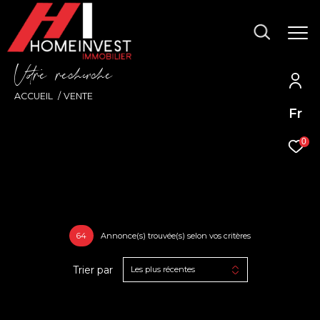
V
o
r
e
r
e
c
e
c
e
ACCUEIL
VENTE
Fr
0
64
Annonce(s) trouvée(s) selon vos critères
Trier par
Les plus récentes