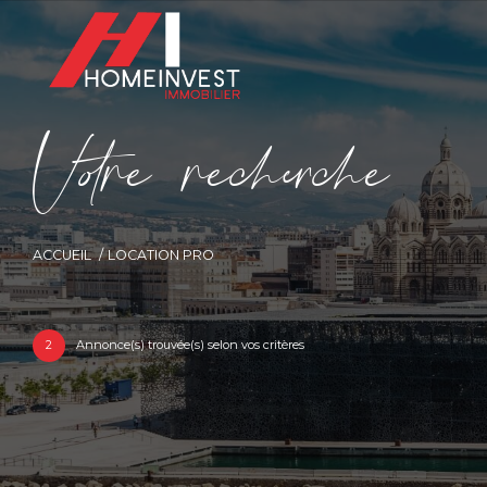
V
o
r
e
r
e
c
e
c
e
ACCUEIL
LOCATION PRO
2
Annonce(s) trouvée(s) selon vos critères