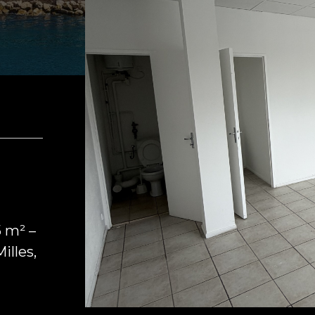
 m² –
illes,