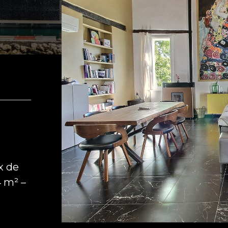
x de
4 m² –