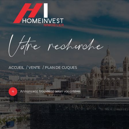
V
o
r
e
r
e
c
e
c
e
ACCUEIL
VENTE
PLAN DE CUQUES
4
Annonce(s) trouvée(s) selon vos critères