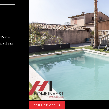
 avec
centre
COUP DE COEUR