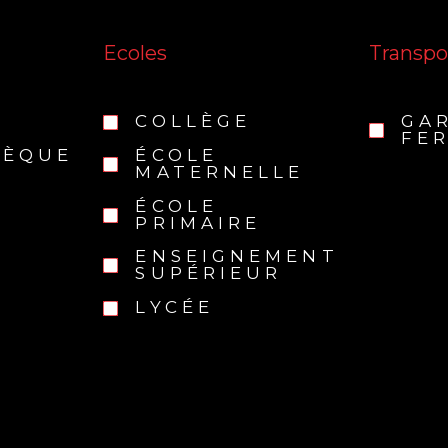
Ecoles
Transpo
COLLÈGE
GA
FER
HÈQUE
ÉCOLE
MATERNELLE
ÉCOLE
PRIMAIRE
ENSEIGNEMENT
SUPÉRIEUR
LYCÉE