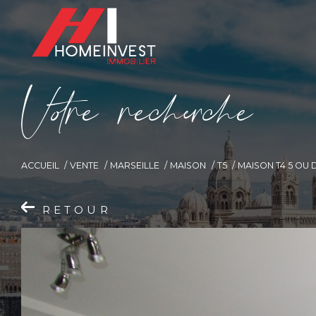
V
o
r
e
r
e
c
e
c
e
ACCUEIL
VENTE
MARSEILLE
MAISON
T5
MAISON T4 5 OU 
RETOUR