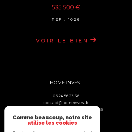
535 500 €
REF : 1026
VOIR LE BIEN
HOME INVEST
06 24 56 23 36
contact@homeinvest.fr
106 TRAVERSE DES FENETRES ROUGES
13011
MARSEILLE
Comme beaucoup, notre site
utilise les cookies