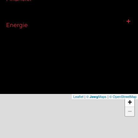
Energie
Leaflet
|
©
Maps
|
© OpenStreetMap
Jawg
+
−