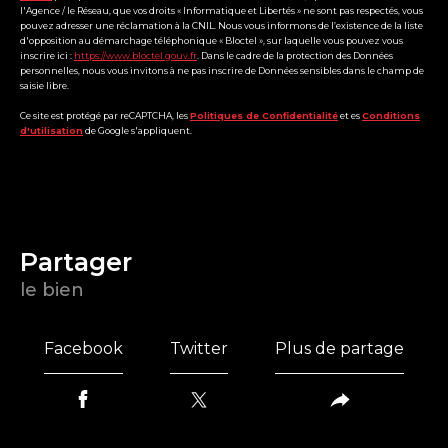
l'Agence / le Réseau, que vos droits « Informatique et Libertés » ne sont pas respectés, vous
pouvez adresser une réclamation à la CNIL. Nous vous informons de l’existence de la liste
d'opposition au démarchage téléphonique « Bloctel », sur laquelle vous pouvez vous
inscrire ici :
https://www.bloctel.gouv.fr
. Dans le cadre de la protection des Données
personnelles, nous vous invitons à ne pas inscrire de Données sensibles dans le champ de
saisie libre.
Ce site est protégé par reCAPTCHA, les
Politiques de Confidentialité
et es
Conditions
d'utilisation
de Google s'appliquent.
partager
le bien
Facebook
Twitter
Plus de partage