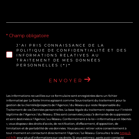
* Champ obligatoire
J'AI PRIS CONNAISSANCE DE LA
POLITIQUE DE CONFIDENTIALITÉ ET DES
INFORMATIONS RELATIVES AU
TRAITEMENT DE MES DONNÉES
PERSONNELLES (*)*
ENVOYER
Les informations recueillies sur ce formulaire sont enregistrées dans un fichier
informatisé par La Boite Immo agissant comme Sous-traitant du traitement pour la
gestion de la clientèle/prospects de l'Agence / du Réseau qui reste Responsable du
Traitement de vos Données personnelles. La base légale du traitement repose sur l'intérêt
légitime de l'Agence / du Réseau. Elles sont conservées jusqu'à demande de suppression
et sont destinées à l'Agence / au Réseau. Conformément à la loi « informatique et libertés
», vous disposez des droits d’accès, de rectification, d’effacement, d’opposition, de
limitation et de portabilité de vos données. Vous pouvez retirer votre consentement à
tout moment en contactant directement l’Agence / Le Réseau. Consultez le site
https://c
nil.fr/fr
pour plus d’informations sur vos droits. Si vous estimez, après avoir contacté