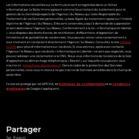
Les informations recueillies sur ce formulaire sont enregistrées dans un fichier
informatisé par La Boite Immo agissant comme Sous-traitant du traitement pour la
gestion de la clientèle/prospects de l'Agence / du Réseau qui reste Responsable du
Traitement de vos Données personnelles. La base légale du traitement repose sur l'intérêt
légitime de l'Agence / du Réseau. Elles sont conservées jusqu'à demande de suppression
et sont destinées à l'Agence / au Réseau. Conformément à la loi « informatique et libertés
», vous disposez des droits d’accès, de rectification, d’effacement, d’opposition, de
limitation et de portabilité de vos données. Vous pouvez retirer votre consentement à
tout moment en contactant directement l’Agence / Le Réseau. Consultez le site
https://c
nil.fr/fr
pour plus d’informations sur vos droits. Si vous estimez, après avoir contacté
l'Agence / le Réseau, que vos droits « Informatique et Libertés » ne sont pas respectés, vous
pouvez adresser une réclamation à la CNIL. Nous vous informons de l’existence de la liste
d'opposition au démarchage téléphonique « Bloctel », sur laquelle vous pouvez vous
inscrire ici :
https://www.bloctel.gouv.fr
. Dans le cadre de la protection des Données
personnelles, nous vous invitons à ne pas inscrire de Données sensibles dans le champ de
saisie libre.
Ce site est protégé par reCAPTCHA, les
Politiques de Confidentialité
et es
Conditions
d'utilisation
de Google s'appliquent.
partager
le bien