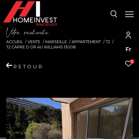
V
o
r
e
r
e
c
e
c
e
ACCUEIL
VENTE
MARSEILLE
APPARTEMENT
T2
T2 CARRE D OR AU WILLIAMS 13008
Fr
0
RETOUR