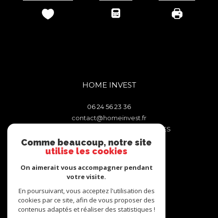
HOME INVEST
06 24 56 23 36
contact@homeinvest.fr
106 TRAVERSE DES FENETRES ROUGES
13011
MARSEILLE
Comme beaucoup, notre site
utilise les cookies
On aimerait vous accompagner pendant
Nous suivre sur
votre visite.
En poursuivant, vous acceptez l'utilisation des
cookies par ce site, afin de vous proposer des
contenus adaptés et réaliser des statistiques !