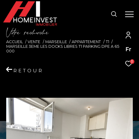
V
o
r
e
r
e
c
e
c
e
ACCUEIL
VENTE
MARSEILLE
APPARTEMENT
T1
MARSEILLE 3EME LES DOCKS LIBRES T1 PARKING DPE A 65
Fr
000
0
RETOUR