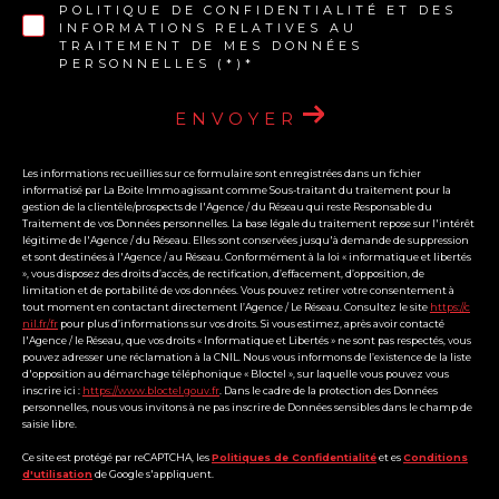
POLITIQUE DE CONFIDENTIALITÉ ET DES
INFORMATIONS RELATIVES AU
TRAITEMENT DE MES DONNÉES
PERSONNELLES (*)*
ENVOYER
Les informations recueillies sur ce formulaire sont enregistrées dans un fichier
informatisé par La Boite Immo agissant comme Sous-traitant du traitement pour la
gestion de la clientèle/prospects de l'Agence / du Réseau qui reste Responsable du
Traitement de vos Données personnelles. La base légale du traitement repose sur l'intérêt
légitime de l'Agence / du Réseau. Elles sont conservées jusqu'à demande de suppression
et sont destinées à l'Agence / au Réseau. Conformément à la loi « informatique et libertés
», vous disposez des droits d’accès, de rectification, d’effacement, d’opposition, de
limitation et de portabilité de vos données. Vous pouvez retirer votre consentement à
tout moment en contactant directement l’Agence / Le Réseau. Consultez le site
https://c
nil.fr/fr
pour plus d’informations sur vos droits. Si vous estimez, après avoir contacté
l'Agence / le Réseau, que vos droits « Informatique et Libertés » ne sont pas respectés, vous
pouvez adresser une réclamation à la CNIL. Nous vous informons de l’existence de la liste
d'opposition au démarchage téléphonique « Bloctel », sur laquelle vous pouvez vous
inscrire ici :
https://www.bloctel.gouv.fr
. Dans le cadre de la protection des Données
personnelles, nous vous invitons à ne pas inscrire de Données sensibles dans le champ de
saisie libre.
Ce site est protégé par reCAPTCHA, les
Politiques de Confidentialité
et es
Conditions
d'utilisation
de Google s'appliquent.