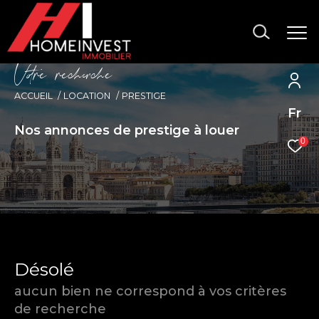
V
o
r
e
r
e
c
e
c
e
ACCUEIL
LOCATION
PRESTIGE
Fr
Nos annonces de prestige à louer
0
Désolé
aucun bien ne correspond à vos critères
de recherche