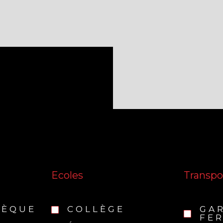
Ecoles
Transpo
HÈQUE
COLLÈGE
GA
FER