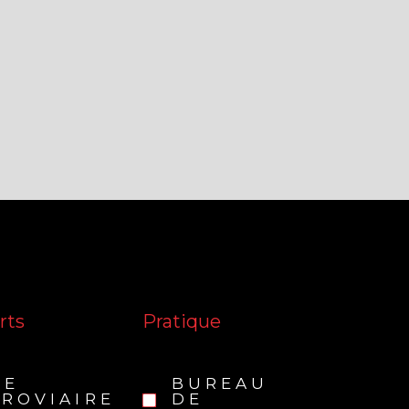
rts
Pratique
RE
BUREAU
ROVIAIRE
DE