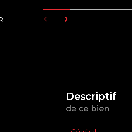
R
descriptif
de ce bien
Général