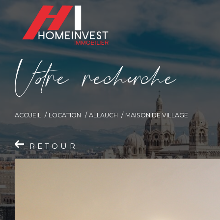
V
o
r
e
r
e
c
e
c
e
ACCUEIL
LOCATION
ALLAUCH
MAISON DE VILLAGE
RETOUR