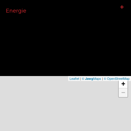
Energie
Leaflet
|
©
Maps
|
© OpenStreetMap
Jawg
+
−