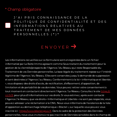
* Champ obligatoire
J'AI PRIS CONNAISSANCE DE LA
POLITIQUE DE CONFIDENTIALITÉ ET DES
INFORMATIONS RELATIVES AU
TRAITEMENT DE MES DONNÉES
PERSONNELLES (*)*
ENVOYER
Les informations recueillies sur ce formulaire sont enregistrées dans un fichier
informatisé par La Boite Immo agissant comme Sous-traitant du traitement pour la
gestion de la clientèle/prospects de l'Agence / du Réseau qui reste Responsable du
Traitement de vos Données personnelles. La base légale du traitement repose sur l'intérêt
légitime de l'Agence / du Réseau. Elles sont conservées jusqu'à demande de suppression
et sont destinées à l'Agence / au Réseau. Conformément à la loi « informatique et libertés
», vous disposez des droits d’accès, de rectification, d’effacement, d’opposition, de
limitation et de portabilité de vos données. Vous pouvez retirer votre consentement à
tout moment en contactant directement l’Agence / Le Réseau. Consultez le site
https://c
nil.fr/fr
pour plus d’informations sur vos droits. Si vous estimez, après avoir contacté
l'Agence / le Réseau, que vos droits « Informatique et Libertés » ne sont pas respectés, vous
pouvez adresser une réclamation à la CNIL. Nous vous informons de l’existence de la liste
d'opposition au démarchage téléphonique « Bloctel », sur laquelle vous pouvez vous
inscrire ici :
https://www.bloctel.gouv.fr
. Dans le cadre de la protection des Données
personnelles, nous vous invitons à ne pas inscrire de Données sensibles dans le champ de