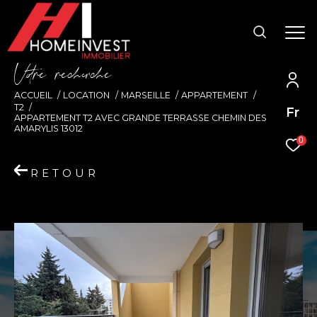
V
o
r
e
r
e
c
e
c
e
ACCUEIL
LOCATION
MARSEILLE
APPARTEMENT
T2
Fr
APPARTEMENT T2 AVEC GRANDE TERRASSE CHEMIN DES
AMARYLIS 13012
0
RETOUR