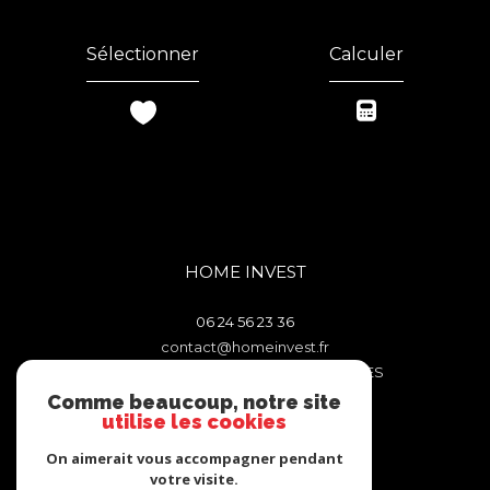
Sélectionner
Calculer
HOME INVEST
06 24 56 23 36
contact@homeinvest.fr
106 TRAVERSE DES FENETRES ROUGES
13011
MARSEILLE
Comme beaucoup, notre site
utilise les cookies
On aimerait vous accompagner pendant
Nous suivre sur
votre visite.